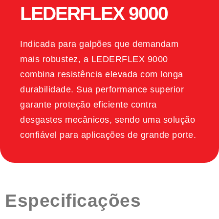
LEDERFLEX 9000
Indicada para galpões que demandam
mais robustez, a LEDERFLEX 9000
combina resistência elevada com longa
durabilidade. Sua performance superior
garante proteção eficiente contra
desgastes mecânicos, sendo uma solução
confiável para aplicações de grande porte.
Especificações