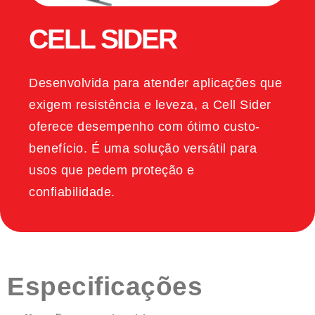
CELL SIDER
Desenvolvida para atender aplicações que
exigem resistência e leveza, a Cell Sider
oferece desempenho com ótimo custo-
benefício. É uma solução versátil para
usos que pedem proteção e
confiabilidade.
Especificações