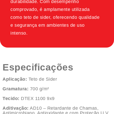
durabilidade. Com desempenho
comprovado, é amplamente utilizada
como teto de sider, oferecendo qualidade
e segurança em ambientes de uso
intenso.
Especificações
Aplicação:
Teto de Sider
Gramatura:
700 g/m²
Tecido:
DTEX 1100 9x9
Aditivação:
AD10 – Retardante de Chamas,
Antimicrobiano, Antioxidante e com Proteção U.V