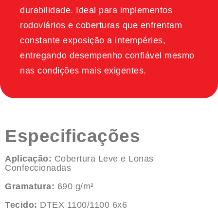
durabilidade. Ideal para implementos
rodoviários e coberturas que enfrentam
constante exposição a intempéries,
entregando desempenho confiável mesmo
nas condições mais exigentes.
Especificações
Aplicação:
Cobertura Leve e Lonas
Confeccionadas
Gramatura:
690 g/m²
Tecido:
DTEX 1100/1100 6x6