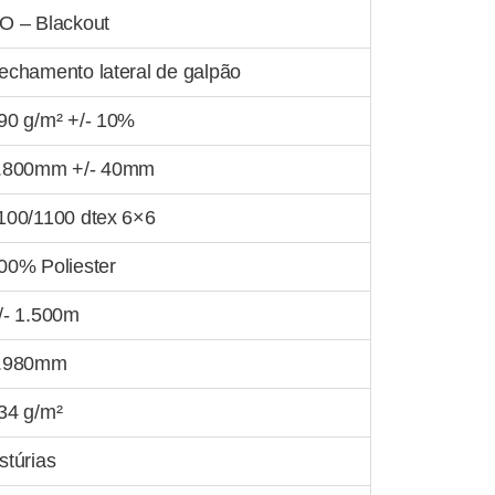
O – Blackout
echamento lateral de galpão
90 g/m² +/- 10%
.800mm +/- 40mm
100/1100 dtex 6×6
00% Poliester
/- 1.500m
.980mm
34 g/m²
stúrias