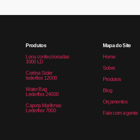
Produtos
Mapa do Site
Lona confeccionadas
Home
3000 LD
Sobre
Cortina Sider
lederflex 12000
Produtos
Water Bag
Blog
Lederflex 24000
Orçamentos
Capota Marítimas
Lederflex 7000
Fale com a gente