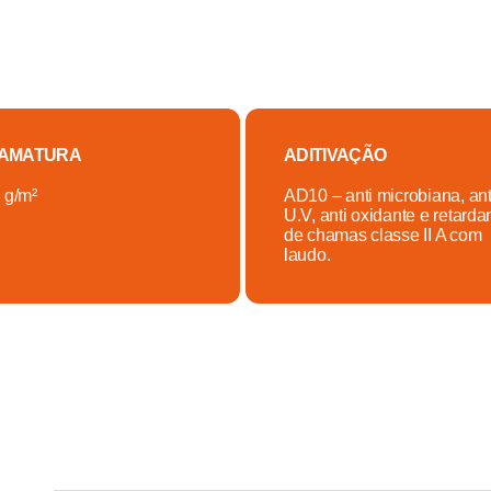
AMATURA
ADITIVAÇÃO
 g/m²
AD10 – anti microbiana, ant
U.V, anti oxidante e retarda
de chamas classe II A com
laudo.