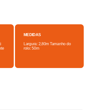
MEDIDAS
i
Largura: 2,80m Tamanho do
nte
rolo: 50m