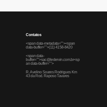
Contatos
<span data-metadata="
"><span
data-buffer="
">(11) 4158-8420
<span data-
buffer="
">sac@ledervin.com.br<sp
an data-buffer="
">
R. Avelino Soares Rodrigues Km
43 da Rod. Raposo Tavares