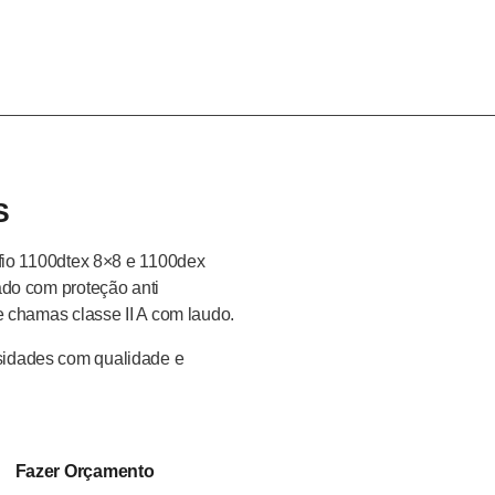
Sobre
Blog
Produtos
Contat
S
, fio 1100dtex 8×8 e 1100dex
vado com proteção anti
de chamas classe II A com laudo.
sidades com qualidade e
Fazer Orçamento