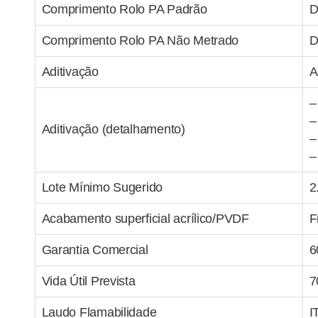
Comprimento Rolo PA Padrão
D
Comprimento Rolo PA Não Metrado
D
Aditivação
A
–
–
Aditivação (detalhamento)
–
–
Lote Mínimo Sugerido
2
Acabamento superficial acrílico/PVDF
F
Garantia Comercial
6
Vida Útil Prevista
7
Laudo Flamabilidade
I