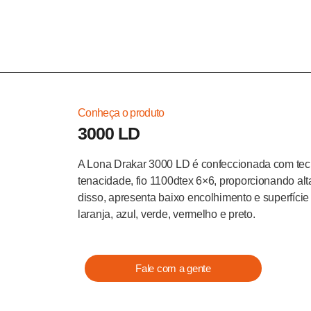
Home
Conheça o produto
3000 LD
A Lona Drakar 3000 LD é confeccionada com tecid
tenacidade, fio 1100dtex 6×6, proporcionando alt
disso, apresenta baixo encolhimento e superfície
laranja, azul, verde, vermelho e preto.
Fale com a gente