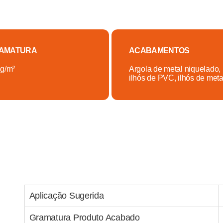
AMATURA
ACABAMENTOS
g/m²
Argola de metal niquelado,
ilhós de PVC, ilhós de meta
Aplicação Sugerida
Gramatura Produto Acabado